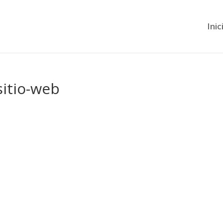
Inic
sitio-web