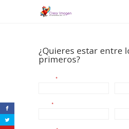
¿Quieres estar entre l
primeros?
Nombre
Empres
*
E-mail
Teléfo
*