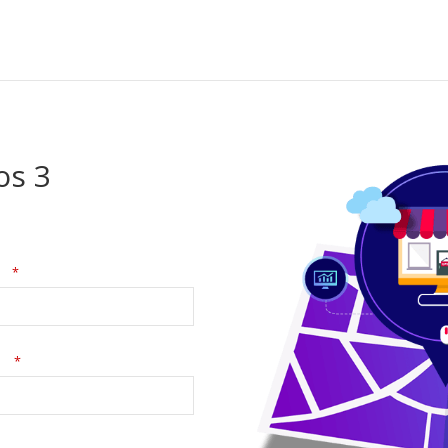
os 3
a
*
no
*